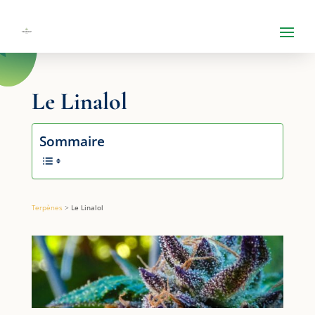
Le Linalol
Sommaire
Terpènes
>
Le Linalol