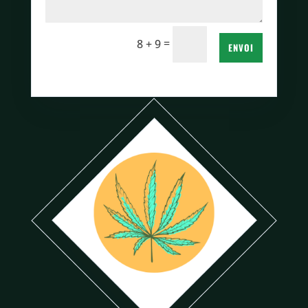
=
8 + 9
ENVOI